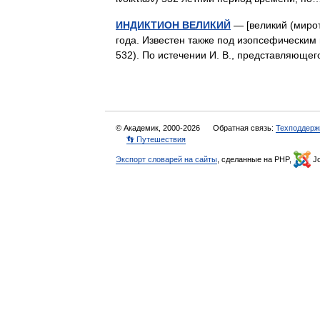
ИНДИКТИОН ВЕЛИКИЙ
— [великий (мирот
года. Известен также под изопсефическим
532). По истечении И. В., представляющ
© Академик, 2000-2026
Обратная связь:
Техподдерж
👣 Путешествия
Экспорт словарей на сайты
, сделанные на PHP,
Jo