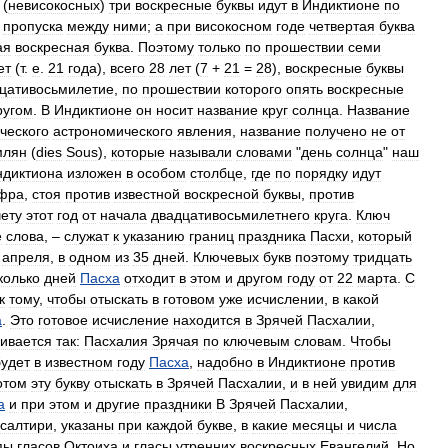
(
невисокосных
)
три
воскресные
буквы
идут
в
Индиктионе
по
пропуска
между
ними
;
а
при
високосном
годе
четвертая
буква
ая
воскресная
буква
.
Поэтому
только
по
прошествии
семи
ет
(
т
.
е
.
21
года
),
всего
28
лет
(
7
+
21
=
28
),
воскресные
буквы
цативосьмилетие
,
по
прошествии
которого
опять
воскресные
ругом
.
В
Индиктионе
он
носит
название
круг
солнца
.
Название
ческого
астрономического
явления
,
название
получено
не
от
млян
(
dies
Sous
),
которые
называли
словами
"
день
солнца
"
наш
ндиктиона
изложен
в
особом
столбце
,
где
по
порядку
идут
фра
,
стоя
против
известной
воскресной
буквы
,
против
чету
этот
год
от
начала
двадцативосьмилетнего
круга
.
Ключ
е
слова
, –
служат
к
указанию
границ
праздника
Пасхи
,
который
апреля
,
в
одном
из
35
дней
.
Ключевых
букв
поэтому
тридцать
колько
дней
Пасха
отходит
в
этом
и
другом
году
от
22
марта
.
С
к
тому
,
чтобы
отыскать
в
готовом
уже
исчислении
,
в
какой
а
.
Это
готовое
исчисление
находится
в
Зрячей
Пасхалии
,
ливается
так:
Пасхалия
Зрячая
по
ключевым
словам
.
Чтобы
будет
в
известном
году
Пасха
,
надобно
в
Индиктионе
против
отом
эту
букву
отыскать
в
Зрячей
Пасхалии
,
и
в
ней
увидим
для
а
и
при
этом
и
другие
праздники
В
Зрячей
Пасхалии
,
салтири
,
указаны
при
каждой
букве
,
в
какие
месяцы
и
числа
пы
гласов
Октоиха
и
гласы
утренних
воскресных
Евангелий
.
Но