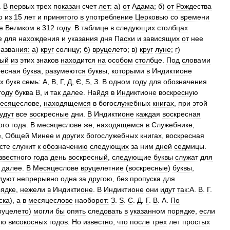
.
В
первых
трех
показан
счет
лет:
а
)
от
Адама
;
б
)
от
Рождества
о
из
15
лет
и
принятого
в
употребление
Церковью
со
времени
е
Великом
в
312
году
.
В
таблице
в
следующих
столбцах
е
для
нахождения
и
указания
дня
Пасхи
и
зависящих
от
нее
названия:
а
)
круг
солнцу
;
б
)
вруцелето
;
в
)
круг
луне
;
г
)
ый
из
этих
знаков
находится
на
особом
столбце
.
Под
словами
ресная
буква
,
разумеются
буквы
,
которыми
в
Индиктионе
х
букв
семь:
А
,
В
,
Г
,
Д
,
Є
,
Ѕ
,
З
.
В
одном
году
для
обозначения
году
буква
В
,
и
так
далее
.
Найдя
в
Индиктионе
воскресную
есяцеслове
,
находящемся
в
богослужебных
книгах
,
при
этой
удут
все
воскресные
дни
.
В
Индиктионе
каждая
воскресная
ого
года
.
В
месяцеслове
же
,
находящемся
в
Служебнике
,
е
,
Общей
Минее
и
других
богослужебных
книгах
,
воскресная
сте
служит
к
обозначению
следующих
за
ним
дней
седмицы
.
звестного
года
день
воскресный
,
следующие
буквы
служат
для
далее
.
В
Месяцеслове
вруцелетние
(
воскресные
)
буквы
,
дуют
непрерывно
одна
за
другою
,
без
пропуска
для
рядке
,
нежели
в
Индиктионе
.
В
Индиктионе
они
идут
так:А
.
В
.
Г
.
ска
),
а
в
месяцеслове
наоборот:
З
.
Ѕ
.
Є
.
Д
.
Г
.
В
.
А
.
По
руцелето
)
могли
бы
опять
следовать
в
указанном
порядке
,
если
ло
високосных
годов
.
Но
известно
,
что
после
трех
лет
простых