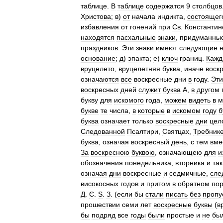
таблице
.
В
таблице
содержатся
9
столбцов
Христова
;
в
)
от
начала
индикта
,
состоящег
избавления
от
гонений
при
Св
.
Константин
находятся
пасхальные
знаки
,
придуманны
праздников
.
Эти
знаки
имеют
следующие
основание
;
д
)
эпакта
;
е
)
ключ
границ
.
Кажд
вруцелето
,
вруцелетняя
буква
,
иначе
воск
означаются
все
воскресные
дни
в
году
.
Эти
воскресных
дней
служит
буква
А
,
в
другом
букву
для
искомого
года
,
можем
видеть
в
м
букве
те
числа
,
в
которые
в
искомом
году
б
буква
означает
только
воскресные
дни
цел
Следованной
Псалтири
,
Святцах
,
Требник
буква
,
означая
воскресный
день
,
с
тем
вме
За
воскресною
буквою
,
означающею
для
и
обозначения
понедельника
,
вторника
и
так
означая
дни
воскресные
и
седмичные
,
сле
високосных
годов
и
притом
в
обратном
по
Д
.
Є
.
Ѕ
.
З
. (
если
бы
стали
писать
без
пропу
прошествии
семи
лет
воскресные
буквы
(
в
бы
подряд
все
годы
были
простые
и
не
бы