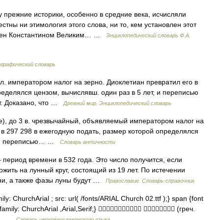
у прежние историки, особенно в средние века, исчисляли
стны ни этимология этого слова, ни то, кем установлен этот
веден Константином Великим… …
Энциклопедический словарь Ф.А.
ографический словарь
императором налог на зерно. Диоклетиан превратил его в
ределялся цензом, вычислявш. один раз в 5 лет, и переписью
ет. Доказано, что …
Древний мир. Энциклопедический словарь
, до 3 в. чрезвычайный, объявляемый императором налог на
 в 297 298 в ежегодную подать, размер которой определялся
т, и переписью… …
Словарь античности
период времени в 532 года. Это число получится, если
ожить на лунный круг, состоящий из 19 лет. По истечении
дни, а также фазы луны будут …
Православие. Словарь-справочник
y: ChurchArial ; src: url( /fonts/ARIAL Church 02.ttf );} span {font
 family: ChurchArial ,Arial,Serif;}   (греч.
по… …
Словарь церковнославянского языка