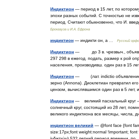
Индиктион
— период в 15 лет, по котором
эпохи разных событий. С точностью не изве
период. Считают обыкновенно, что И. в
Брокгауза и И.А. Ефрона
индиктион
— индикти он, а …
Русский орф
Индиктион
— до 3 в. чрезвыч., объявл. 
297 298 в ежегод. подать, размер к рой оп
населения, производивш. один раз в 15 л
Индиктион
— (лат. indictio объявление)
зерно (Annona). Диоклетиан превратил его
цензом, вычислявшимся один раз в 5 ле
Индиктион
— великий пасхальный круг – 
солнечный круг, состоящий из 28 лет, помн
великого индиктиона все месяцы, числа, 
индиктион великий
— @font face {font famil
size:17px;font weight:normal !important; font
ἰνδικτιών) 532 летний период времени, 