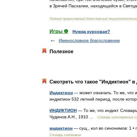
в
Зрячей
Пасхалии
,
находящейся
в
Святца
Полный
православный
богословский
энциклопедическ
Игры ⚽
Нужна курсовая?
Именословное благословение
Полезное
Смотреть что такое "Индиктион" в 
Индиктион
— может означать: То же, что 
индиктион 532 летний период, после кот
ИНДИКТИОН
— То же, что индикт. Словарь
Чудинов А.Н., 1910 …
Словарь иностранных сл
индиктион
— сущ., кол во синонимов: 1 •
Словарь синонимов