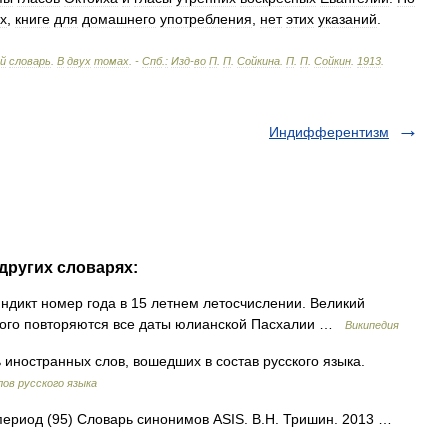
х
,
книге
для
домашнего
употребления
,
нет
этих
указаний
.
ий
словарь
.
В
двух
томах
. -
Спб
.
:
Изд
-
во
П
.
П
.
Сойкина
.
П
.
П
.
Сойкин
.
1913
.
Индифферентизм
других словарях:
индикт номер года в 15 летнем летосчислении. Великий
орого повторяются все даты юлианской Пасхалии …
Википедия
 иностранных слов, вошедших в состав русского языка.
ов русского языка
 период (95) Словарь синонимов ASIS. В.Н. Тришин. 2013 …