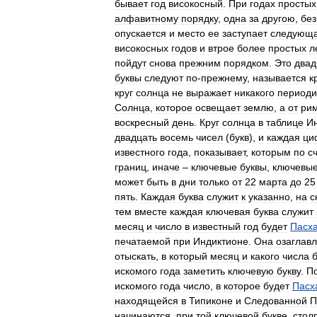
бывает
год
високосный
.
При
годах
простых
алфавитному
порядку
,
одна
за
другою
,
без
опускается
и
место
ее
заступает
следующ
високосных
годов
и
втрое
более
простых
л
пойдут
снова
прежним
порядком
.
Это
двад
буквы
следуют
по
-
прежнему
,
называется
к
круг
солнца
не
выражает
никакого
периоди
Солнца
,
которое
освещает
землю
,
а
от
ри
воскресный
день
.
Круг
солнца
в
таблице
И
двадцать
восемь
чисел
(
букв
),
и
каждая
ци
известного
года
,
показывает
,
которым
по
с
границ
,
иначе
–
ключевые
буквы
,
ключевы
может
быть
в
дни
только
от
22
марта
до
25
пять
.
Каждая
буква
служит
к
указанно
,
на
с
тем
вместе
каждая
ключевая
буква
служит
месяц
и
число
в
известный
год
будет
Пасх
печатаемой
при
Индиктионе
.
Она
озаглав
отыскать
,
в
который
месяц
и
какого
числа
искомого
года
заметить
ключевую
букву
.
П
искомого
года
число
,
в
которое
будет
Пасх
находящейся
в
Типиконе
и
Следованной
П
начинаются
,
при
той
ключевой
букве
,
стол