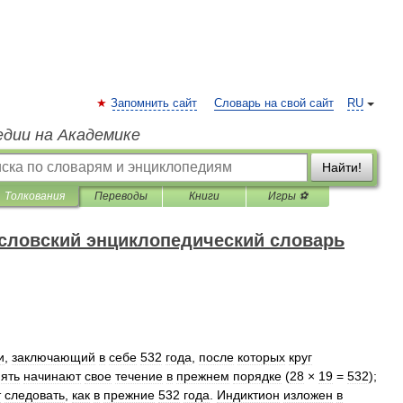
Запомнить сайт
Словарь на свой сайт
RU
едии на Академике
Найти!
Толкования
Переводы
Книги
Игры ⚽
словский энциклопедический словарь
и
,
заключающий
в
себе
532
года
,
после
которых
круг
ять
начинают
свое
течение
в
прежнем
порядке
(
28
×
19
=
532
);
т
следовать
,
как
в
прежние
532
года
.
Индиктион
изложен
в