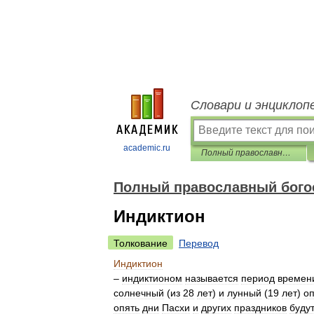
Словари и энциклоп
academic.ru
Полный православный богословский энциклопедический словарь
Полный православный бого
Индиктион
Толкование
Перевод
Индиктион
–
индиктионом
называется
период
времен
солнечный
(
из
28
лет
)
и
лунный
(
19
лет
)
оп
опять
дни
Пасхи
и
других
праздников
буду