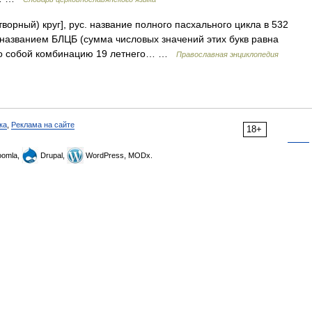
ворный) круг], рус. название полного пасхального цикла в 532
 названием БЛЦБ (сумма числовых значений этих букв равна
его собой комбинацию 19 летнего… …
Православная энциклопедия
ка
,
Реклама на сайте
18+
omla,
Drupal,
WordPress, MODx.